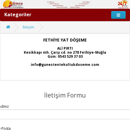
Kategoriler
İletişim
FETHİYE YAT DÖŞEME
ALİ PIRTI
Kesikkapı mh. Çarşı cd. no 278 Fethiye-Muğla
Gsm: 0543 529 37 03
info@gunestentekoltukdoseme.com
İletişim Formu
Adınız
E-Posta