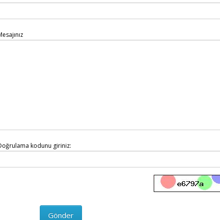
Mesajınız
Doğrulama kodunu giriniz: